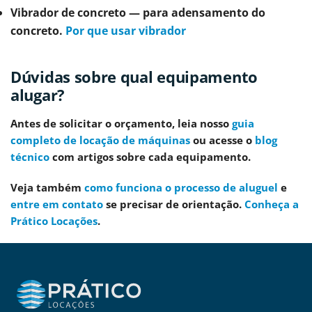
Vibrador de concreto
— para adensamento do
concreto.
Por que usar vibrador
Dúvidas sobre qual equipamento
alugar?
Antes de solicitar o orçamento, leia nosso
guia
completo de locação de máquinas
ou acesse o
blog
técnico
com artigos sobre cada equipamento.
Veja também
como funciona o processo de aluguel
e
entre em contato
se precisar de orientação.
Conheça a
Prático Locações
.