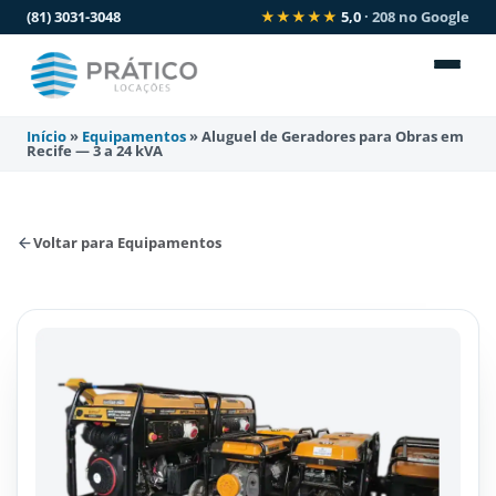
(81) 3031-3048
★★★★★
5,0
· 208 no Google
Início
»
Equipamentos
»
Aluguel de Geradores para Obras em
Recife — 3 a 24 kVA
Voltar para Equipamentos