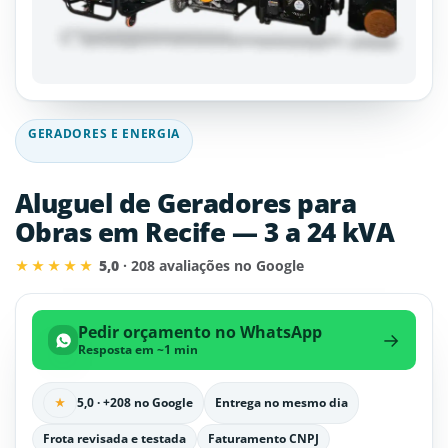
GERADORES E ENERGIA
Aluguel de Geradores para
Obras em Recife — 3 a 24 kVA
★★★★★
5,0
· 208 avaliações no Google
Pedir orçamento no WhatsApp
→
Resposta em ~1 min
★
5,0 · +208 no Google
Entrega no mesmo dia
Frota revisada e testada
Faturamento CNPJ